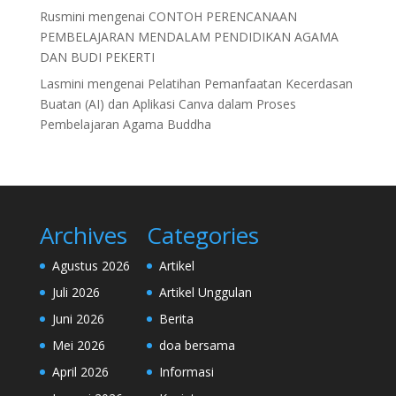
Rusmini
mengenai
CONTOH PERENCANAAN
PEMBELAJARAN MENDALAM PENDIDIKAN AGAMA
DAN BUDI PEKERTI
Lasmini
mengenai
Pelatihan Pemanfaatan Kecerdasan
Buatan (AI) dan Aplikasi Canva dalam Proses
Pembelajaran Agama Buddha
Archives
Categories
Agustus 2026
Artikel
Juli 2026
Artikel Unggulan
Juni 2026
Berita
Mei 2026
doa bersama
April 2026
Informasi