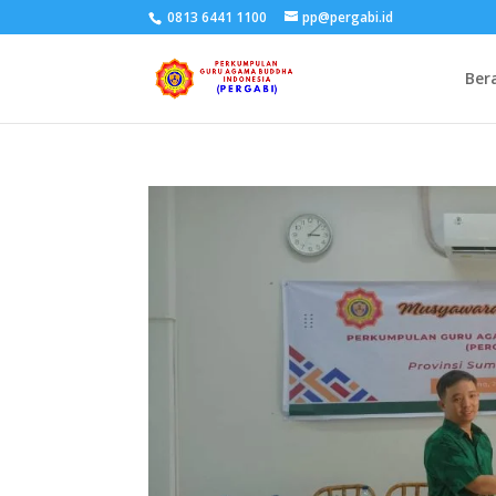
0813 6441 1100
pp@pergabi.id
Ber