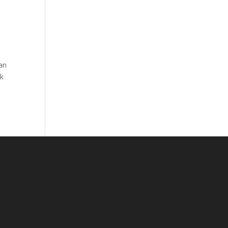
an
ak