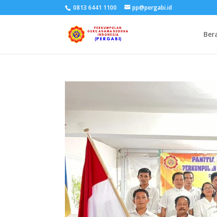
0813 6441 1100
pp@pergabi.id
Ber