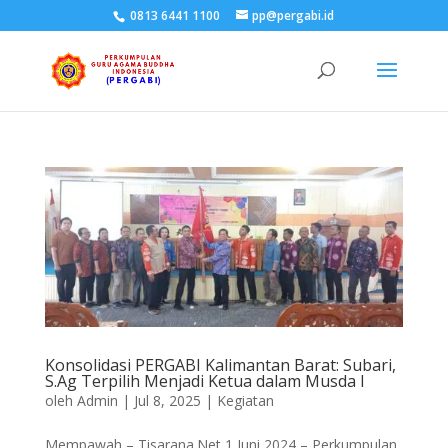
0813 6441 1100
pp@pergabi.id
Konsolidasi PERGABI Kalimantan Barat: Subari,
S.Ag Terpilih Menjadi Ketua dalam Musda I
oleh
Admin
|
Jul 8, 2025
|
Kegiatan
Mempawah – Tisarana.Net 1 Juni 2024 – Perkumpulan