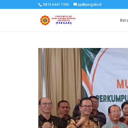
0813 6441 1100
pp@pergabi.id
Ber