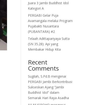
Juara 3 Jambi Buddhist Idol
Kategori A
PERGABI Gelar Puja
Avamangala melalui Program
Pujabakti Nusantara
(PUBANTARA) #2
Telaah Adittapariyaya Sutta
(SN 35.28): Api yang
Membakar Hidup Kita
Recent
Comments
Sugilah, S.Pd.B
mengenai
PERGABI Jambi Berkontribusi
Sukseskan Ajang “Jambi
Buddhist Idol” dalam
Semarak Hari Raya Asadha
AJI NUGROHO
mengenai