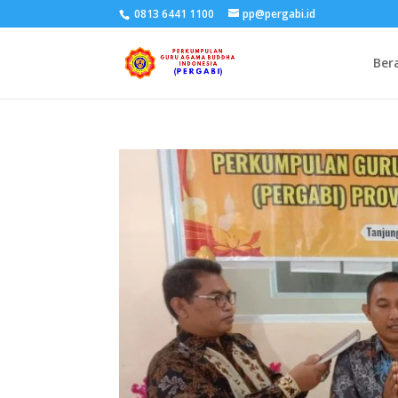
0813 6441 1100
pp@pergabi.id
Ber