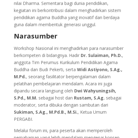
nilai Dharma. Sementara bagi dunia pendidikan,
kegiatan ini berkontribusi dalam menghadirkan sistem
pendidikan agama Buddha yang inovatif dan berdaya
guna dalam membentuk generasi unggul.
Narasumber
Workshop Nasional ini menghadirkan para narasumber
berkompeten di bidangnya. Hadir
Dr. Sulaiman, Ph.D.
,
anggota Tim Perumus Kurikulum Pendidikan Agama
Buddha dan Budi Pekerti, serta
Widi Astiyono, S.Ag.,
M.Pd.
, seorang fasilitator berpengalaman dalam
pelatihan pembelajaran mendalam. Acara ini juga
dipandu secara langsung oleh
Dwi Wahyuningsih,
S.Pd., M.M.
sebagai host dan
Rustam, S.Ag.
sebagai
moderator, serta dibuka dengan sambutan dari
Sukiman, S.Ag., M.Pd.B., M.Si.
, Ketua Umum
PERGABI.
Melalui forum ini, para peserta akan memperoleh
pemahaman yang lebih mendalam mengenai konsep