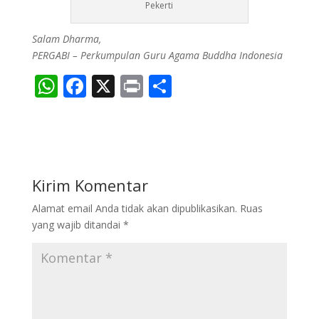
Pekerti
Salam Dharma,
PERGABI – Perkumpulan Guru Agama Buddha Indonesia
W
F
X
Pr
S
h
ac
in
h
at
e
t
ar
s
b
e
A
o
Kirim Komentar
p
o
Alamat email Anda tidak akan dipublikasikan.
Ruas
p
k
yang wajib ditandai
*