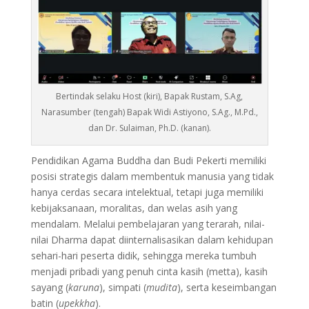
Bertindak selaku Host (kiri), Bapak Rustam, S.Ag,
Narasumber (tengah) Bapak Widi Astiyono, S.Ag., M.Pd.,
dan Dr. Sulaiman, Ph.D. (kanan).
Pendidikan Agama Buddha dan Budi Pekerti memiliki
posisi strategis dalam membentuk manusia yang tidak
hanya cerdas secara intelektual, tetapi juga memiliki
kebijaksanaan, moralitas, dan welas asih yang
mendalam. Melalui pembelajaran yang terarah, nilai-
nilai Dharma dapat diinternalisasikan dalam kehidupan
sehari-hari peserta didik, sehingga mereka tumbuh
menjadi pribadi yang penuh cinta kasih (metta), kasih
sayang (
karuna
), simpati (
mudita
), serta keseimbangan
batin (
upekkha
).